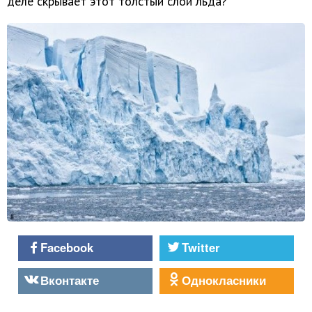
деле скрывает этот толстый слой льда?
Facebook
Twitter
Вконтакте
Однокласники