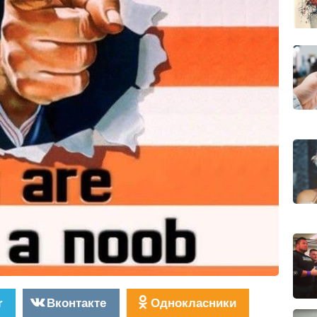
r
Вконтакте
Однокласники