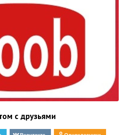
том с друзьями
r
Вконтакте
Однокласники