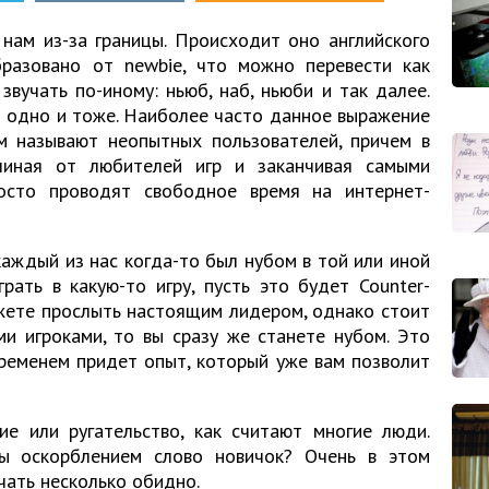
нам из-за границы. Происходит оно английского
разовано от newbie, что можно перевести как
звучать по-иному: ньюб, наб, ньюби и так далее.
т одно и тоже. Наиболее часто данное выражение
им называют неопытных пользователей, причем в
чиная от любителей игр и заканчивая самыми
осто проводят свободное время на интернет-
аждый из нас когда-то был нубом в той или иной
рать в какую-то игру, пусть это будет Counter-
ожете прослыть настоящим лидером, однако стоит
ми игроками, то вы сразу же станете нубом. Это
временем придет опыт, который уже вам позволит
ие или ругательство, как считают многие люди.
вы оскорблением слово новичок? Очень в этом
чать несколько обидно.