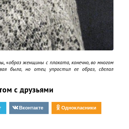
ы, «
образ женщины с плаката, конечно, во многом
вая была, но отец упростил ее образ, сделал
том с друзьями
r
Вконтакте
Однокласники