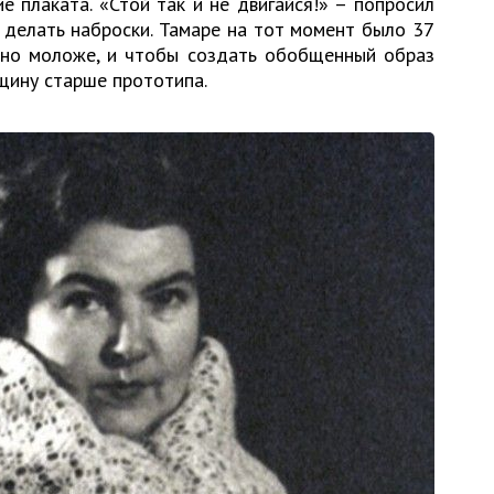
 плаката. «Стой так и не двигайся!» – попросил
 делать наброски. Тамаре на тот момент было 37
льно моложе, и чтобы создать обобщенный образ
щину старше прототипа.