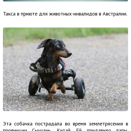
Такса в приюте для животных-инвалидов в Австралии.
Эта собачка пострадала во время землетрясения в
провинции Сычуань, Китай. Ей придавило лапы.