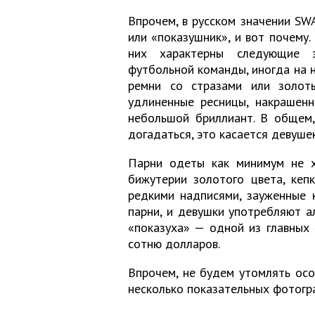
Впрочем, в русском значении S
или «показушник», и вот почему.
них характерны следующие э
футбольной команды, иногда на 
ремни со стразами или золот
удлиненные ресницы, накрашенн
небольшой бриллиант. В общем,
догадаться, это касается девушек
Парни одеты как минимум не х
бижутерии золотого цвета, кеп
редкими надписями, зауженные к
парни, и девушки употребляют ал
«показуха» — одной из главных 
сотню долларов.
Впрочем, не будем утомлять осо
несколько показательных фотогра