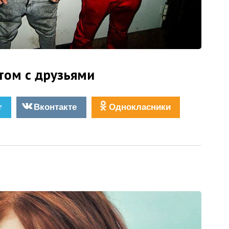
том с друзьями
r
Вконтакте
Однокласники