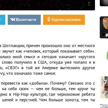
r
Вконтакте
Однокласники
в Шотландии, причем произошло оно от местного
 звучит как «человек, который показывает себя».
олько иной смысл и сегодня означает «крутого
ь слово получило в США, откуда уже попало и в
но, «СВЭГ» в той же Америке вытеснило другое
vy, что означало тоже самое.
перевести как «добыча». Почему? Связано это с
 на себя свэги — чем ее больше, тем круче ты
рно в Hip-Hop культуре, где чернокожие ребята
 цепей и перстней. Чем больше золота, тем ты