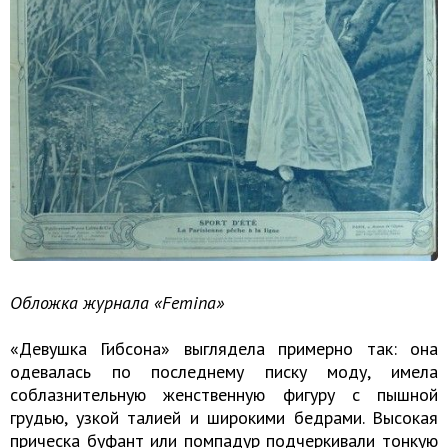
Обложка журнала «Femina»
«Девушка Гибсона» выглядела примерно так: она
одевалась по последнему писку моду, имела
соблазнительную женственную фигуру с пышной
грудью, узкой талией и широкими бедрами. Высокая
прическа буфант или помпадур подчеркивали тонкую