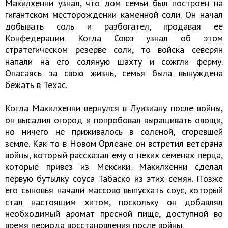
Макилхенни узнал, что дом семьи был построен на
гигантском месторождении каменной соли. Он начал
добывать соль и разбогател, продавая ее
Конфедерации. Когда Союз узнал об этом
стратегическом резерве соли, то войска северян
напали на его соляную шахту и сожгли ферму.
Опасаясь за свою жизнь, семья была вынуждена
бежать в Техас.
Когда Макилхенни вернулся в Луизиану после войны,
он высадил огород и попробовал выращивать овощи,
но ничего не приживалось в соленой, сгоревшей
земле. Как-то в Новом Орлеане он встретил ветерана
войны, который рассказал ему о неких семенах перца,
которые привез из Мексики. Макилхенни сделал
первую бутылку соуса Табаско из этих семян. Позже
его сыновья начали массово выпускать соус, который
стал настоящим хитом, поскольку он добавлял
необходимый аромат пресной пище, доступной во
время периода восстановления после войны.