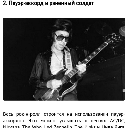
2. Пауэр-аккорд и раненный солдат
Весь рок-н-ролл строится на использовании пауэр-
аккордов. Это можно услышать в песнях AC/DC,
Nirvana, The Who, Led Zeppelin, The Kinks и Нила Янга.