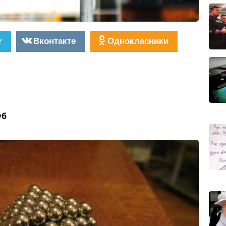
r
Вконтакте
Однокласники
уб