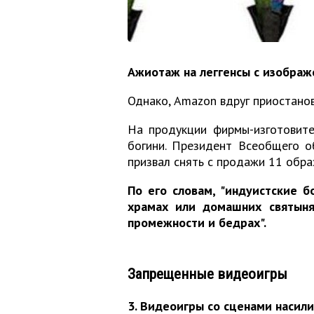
Ажиотаж на леггенсы с изображе
Однако, Amazon вдруг приостанов
На продукции фирмы-изготовител
богини. Президент Всеобщего 
призвал снять с продажи 11 образ
По его словам, "индуистские б
храмах или домашних святынях
промежности и бедрах".
Запрещенные видеоигры
3. Видеоигры со сценами насил