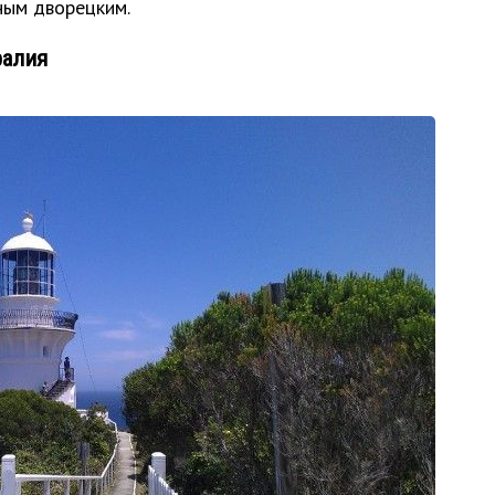
ным дворецким.
ралия