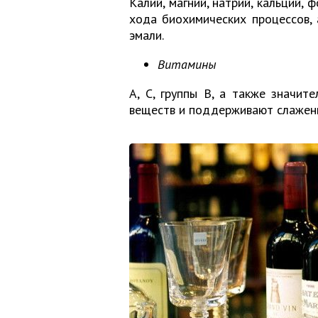
Калий, магний, натрий, кальций,
хода биохимических процессов,
эмали.
Витамины
A, С, группы B, а также значит
веществ и поддерживают слаженн