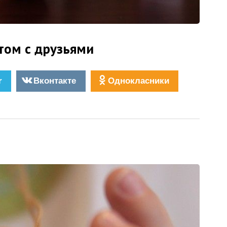
том с друзьями
r
Вконтакте
Однокласники