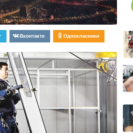
r
Вконтакте
Однокласники