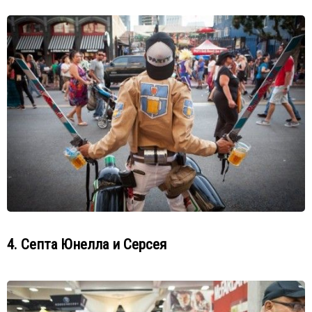
4. Септа Юнелла и Серсея