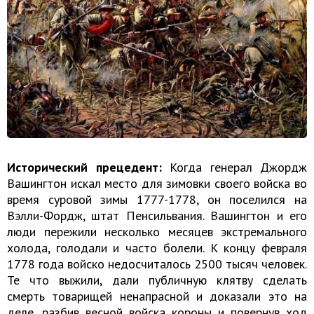
Исторический прецедент:
Когда генерал Джордж
Вашингтон искал место для зимовки своего войска во
время суровой зимы 1777-1778, он поселился на
Вэлли-Фордж, штат Пенсильвания. Вашингтон и его
люди пережили несколько месяцев экстремального
холода, голодали и часто болели. К концу февраля
1778 года войско недосчиталось 2500 тысяч человек.
Те что выжили, дали публичную клятву сделать
смерть товарищей ненапрасной и доказали это на
деле, разбив весной войска короны и повернув ход