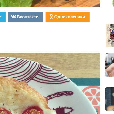
r
Вконтакте
Однокласники