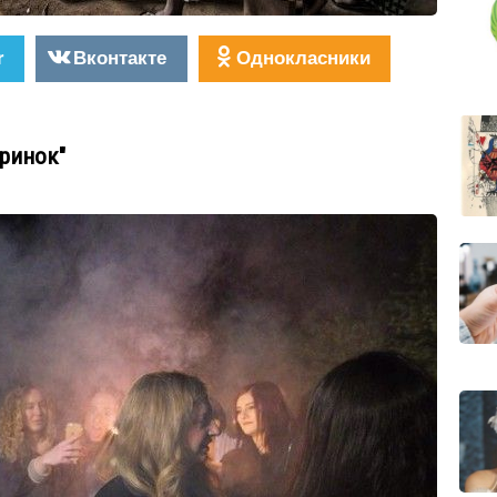
r
Вконтакте
Однокласники
еринок"