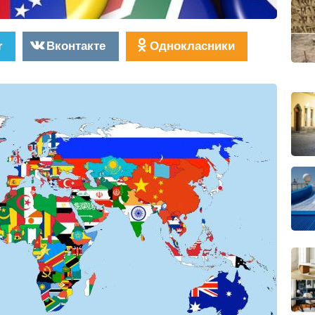
r
Вконтакте
Однокласники