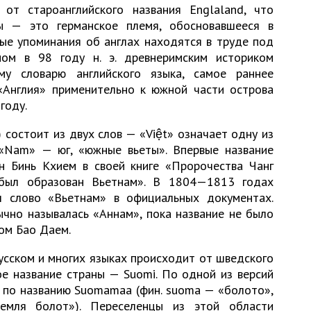
т староанглийского названия Englaland, что
лы — это германское племя, обосновавшееся в
рвые упоминания об англах находятся в труде под
ном в 98 году н. э. древнеримским историком
му словарю английского языка, самое раннее
«Англия» применительно к южной части острова
году.
остоит из двух слов — «Việt» означает одну из
 «Nam» — юг, «южные вьеты». Впервые название
н Бинь Кхием в своей книге «Пророчества Чанг
 был образован Вьетнам». В 1804—1813 годах
л слово «Вьетнам» в официальных документах.
чно называлась «Аннам», пока название не было
ом Бао Даем.
усском и многих языках происходит от шведского
ое название страны — Suomi. По одной из версий
 по названию Suomamaa (фин. suoma — «болото»,
емля болот»). Переселенцы из этой области