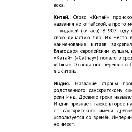
века.
Китай.
Слово «Китай» происхо
названия не китайской, а прото-
— киданей (китаев). В 907 году
свою династию Ляо. Их место в
наименование китаев закрепи
Благодаря европейским купцам, 
«Катай» («Cathay») попало в сре
«China». Отсюда оно перешло в б
в «Китай».
Индия.
Название страны прои
родственного санскритскому син
реки Инд. Древние греки назыв
Индии признаёт также второе наз
от санскритского имени древне
используется со времён Империи
не имеет.