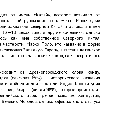
дит от имени «Катай», которое возникло от
монгольской группы кочевых племён из Маньчжурии
 они захватили Северный Китай и основали в нём
 12—13 веках заняли другие кочевники, однако
лось как имя собственное Северного Китая.
в частности, Марко Поло, это название в форме
дневековую Западную Европу, вытеснив латинское
ольшинство славянских языков, где превратилось
сходит от древнеперсидского слова хинду,
дху (санскрит सिन्धु) — исторического названия
али индийцев индои — «люди Инда». Конституция
вание, Бхарат (хинди भारत), которое происходит
индийского царя. Третье название, Хиндустан,
 Великих Моголов, однако официального статуса