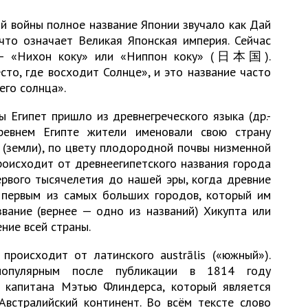
 войны полное название Японии звучало как Дай
 означает Великая Японская империя. Сейчас
 — «Нихон коку» или «Ниппон коку» (日本国).
то, где восходит Солнце», и это название часто
его солнца».
 Египет пришло из древнегреческого языка (др.-
 древнем Египте жители именовали свою страну
 (земли), по цвету плодородной почвы низменной
роисходит от древнеегипетского названия города
рвого тысячелетия до нашей эры, когда древние
, первым из самых больших городов, который им
звание (вернее — одно из названий) Хикупта или
ние всей страны.
происходит от латинского austrālis («южный»).
 популярным после публикации в 1814 году
s» капитана Мэтью Флиндерса, который является
Австралийский континент. Во всём тексте слово