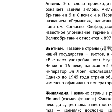
Англия.
Это слово происходит о
означает «земля англов». Анг
Британии в 5 и 6 веках н. э. Пе
названием «Германия», написан
Тацитом. Согласно Оксфордско
известное упоминание термина 
Великобритании относится к 897 
Вьетнам.
Название страны (越南) с
наций государства — вьетов, а
«Вьетнам» употребил поэт Нгуе
Чиня» в 16 веке, написав «И
император Зя Лонг использова
Однако до 1945 года страна обы
изменено официально император
Финляндия.
Название страны в р
Finland («земля финнов»). Финск
некогда существовала местность
maa — «земля»; дословно: «з