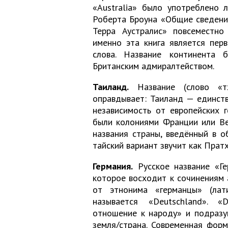
«Australia» было употреблено 
Роберта Броуна «Общие сведения
Терра Аустралис» повсеместно 
именно эта книга является пер
слова. Название континента 
Британским адмиралтейством.
Таиланд.
Название (слово «тх
оправдывает: Таиланд — единст
независимость от европейских г
были колониями Франции или Ве
названия страны, введённый в о
тайский вариант звучит как Прат
Германия.
Русское название «Ге
которое восходит к сочинениям 
от этнонима «германцы» (лат
называется «Deutschland». «
отношение к народу» и подразу
земля/страна. Современная форм