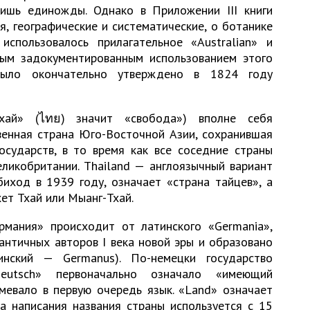
лишь единожды. Однако в Приложении III книги
, географические и систематические, о ботанике
использовалось прилагательное «Australian» и
вым задокументированным использованием этого
было окончательно утверждено в 1824 году
ай» (ไทย) значит «свобода») вполне себя
венная страна Юго-Восточной Азии, сохранившая
осударств, в то время как все соседние страны
ликобритании. Thailand — англоязычный вариант
биход в 1939 году, означает «страна тайцев», а
хет Тхай или Мыанг-Тхай.
рмания» происходит от латинского «Germania»,
античных авторов I века новой эры и образовано
инский — Germanus). По-немецки государство
Deutsch» первоначально означало «имеющий
мевало в первую очередь язык. «Land» означает
а написания названия страны используется с 15