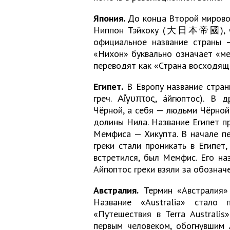
Япония.
До конца Второй мировой
Ниппон Тэйкоку (大日本帝國), что
официальное название страны
«Нихон» буквально означает «мес
переводят как «Страна восходящ
Египет.
В Европу название страны
греч. Αἴγυπτος, а́йгюптос). В
Чёрной, а себя — людьми Чёрной
долины Нила. Название Египет п
Мемфиса — Хикупта. В начале пе
греки стали проникать в Египет
встретился, был Мемфис. Его на
Айгюптос греки взяли за обозначе
Австралия.
Термин «Австралия» 
Название «Australia» стало
«Путешествия в Terra Australi
первым человеком, обогнувшим 