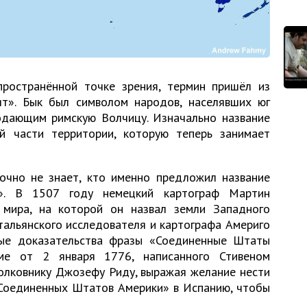
ространённой точке зрения, термин пришёл из
ят». Бык был символом народов, населявших юг
одающим римскую Волчицу. Изначально название
ой части территории, которую теперь занимает
очно не знает, кто именно предложил название
». В 1507 году немецкий картограф Мартин
 мира, на которой он назвал земли Западного
тальянского исследователя и картографа Америго
ные доказательства фразы «Соединенные Штаты
ме от 2 января 1776, написанного Стивеном
олковнику Джозефу Риду, выражая желание нести
Соединенных Штатов Америки» в Испанию, чтобы