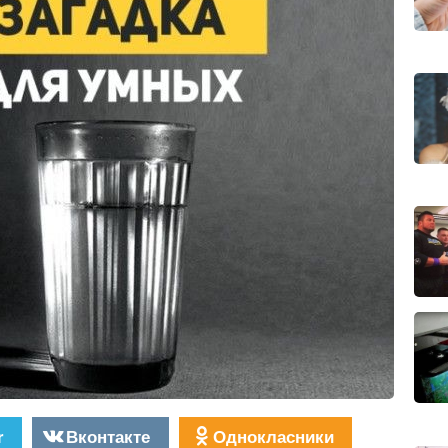
r
Вконтакте
Однокласники