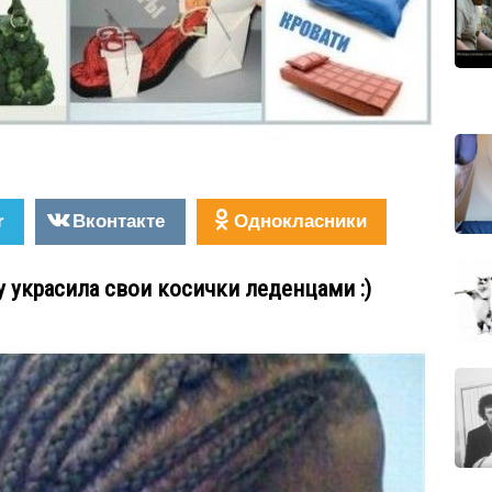
r
Вконтакте
Однокласники
 украсила свои косички леденцами :)