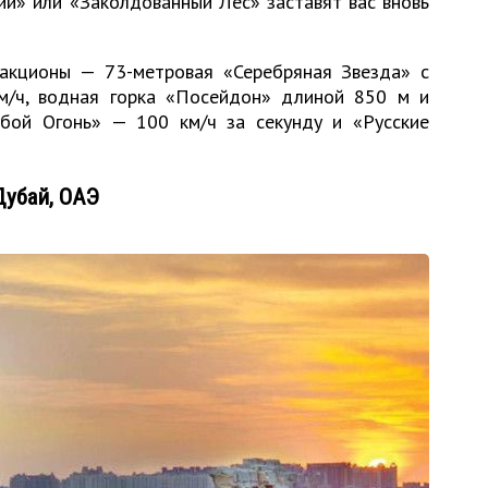
ий» или «Заколдованный Лес» заставят вас вновь
акционы — 73-метровая «Серебряная Звезда» с
м/ч, водная горка «Посейдон» длиной 850 м и
убой Огонь» — 100 км/ч за секунду и «Русские
 Дубай, ОАЭ