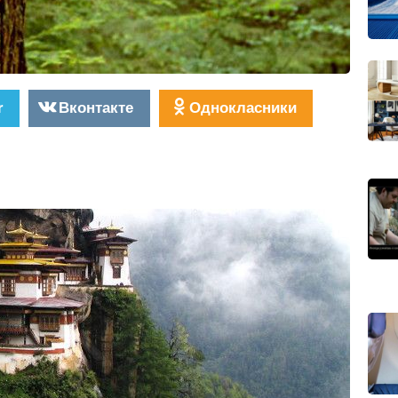
r
Вконтакте
Однокласники