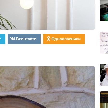
r
Вконтакте
Однокласники