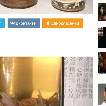
r
Вконтакте
Однокласники