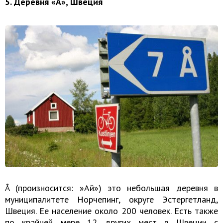
5. Деревня «Å», Швеция
Å (произносится: ​​»Ай») это небольшая деревня в
муниципалитете Норчепинг, округе Эстергетланд,
Швеция. Ее население около 200 человек. Есть также
по крайней мере 12 других мест в Швеции с