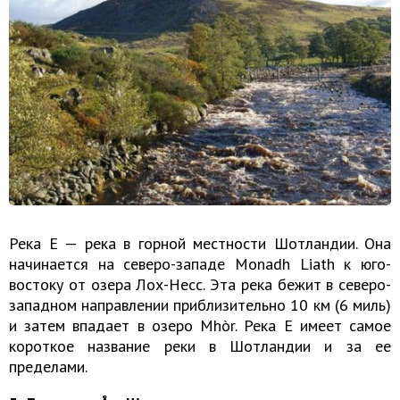
Река E — река в горной местности Шотландии. Она
начинается на северо-западе Monadh Liath к юго-
востоку от озера Лох-Несс. Эта река бежит в северо-
западном направлении приблизительно 10 км (6 миль)
и затем впадает в озеро Mhòr. Река E имеет самое
короткое название реки в Шотландии и за ее
пределами.