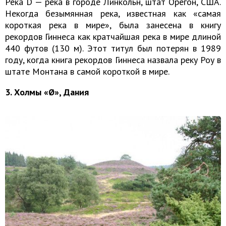
Река D — река в городе Линкольн, штат Орегон, США.
Некогда безымянная река, известная как «самая
короткая река в мире», была занесена в книгу
рекордов Гиннеса как кратчайшая река в мире длиной
440 футов (130 м). Этот титул был потерян в 1989
году, когда книга рекордов Гиннеса назвала реку Роу в
штате Монтана в самой короткой в мире.
3. Холмы «Ø», Дания