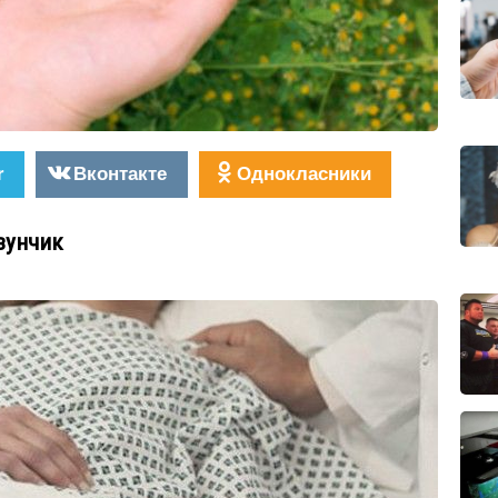
r
Вконтакте
Однокласники
зунчик