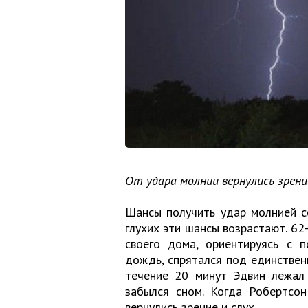
От удара молнии вернулись зрени
Шансы получить удар молнией со
глухих эти шансы возрастают. 62
своего дома, ориентируясь с 
дождь, спрятался под единственн
течение 20 минут Эдвин лежал 
забылся сном. Когда Робертсон
вернулись зрение и слух.