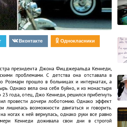
r
Вконтакте
Однокласники
естра президента Джона Фицджеральда Кеннеди,
скими проблемами. С детства она отставала в
во Розмари прошло в больницах и интернатах, а
рь. Однако вела она себя буйно, и из монастыря
о 23 года, отец, Джо Кеннеди, решился прибегнуть
шил провести дочери лоботомию. Однако эффект
ри лишилась возможности двигаться и говорить.
а ногах к ней вернулась, однако руки все равно
змери Кеннеди доживала свои дни в строгой