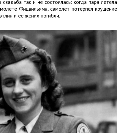
 свадьба так и не состоялась: когда пара летела
амолете Фицвильяма, самолет потерпел крушение
этлин и ее жених погибли.