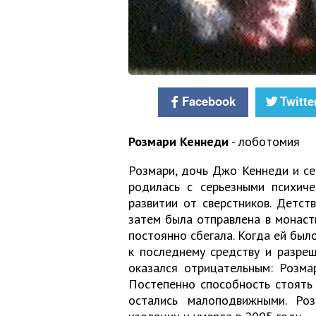
Facebook
Twitte
Розмари Кеннеди
- лоботомия
Розмари, дочь Джо Кеннеди и с
родилась с серьезными психиче
развитии от сверстников. Детст
затем была отправлена в монасты
постоянно сбегала. Когда ей был
к последнему средству и разре
оказался отрицательным: Розма
Постепенно способность стоять н
остались малоподвижными. Ро