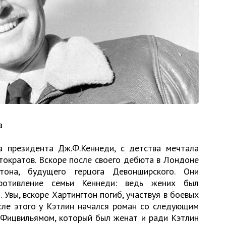
а
а президента Дж.Ф.Кеннеди, с детства мечтала
тократов. Вскоре после своего дебюта в Лондоне
тона, будущего герцога Девонширского. Они
ротивление семьи Кеннеди: ведь жених был
. Увы, вскоре Хартингтон погиб, участвуя в боевых
сле этого у Кэтлин начался роман со следующим
 Фицвильямом, который был женат и ради Кэтлин