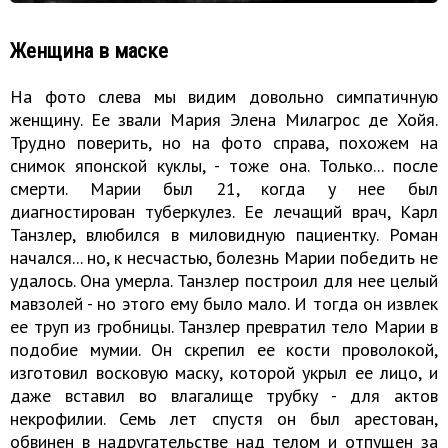
Женщина в маске
На фото слева мы видим довольно симпатичную
женщину. Ее звали Мария Элена Милагрос де Хойя.
Трудно поверить, но на фото справа, похожем на
снимок японской куклы, - тоже она. Только... после
смерти. Марии был 21, когда у нее был
диагностирован туберкулез. Ее лечащий врач, Карл
Танзлер, влюбился в миловидную пациентку. Роман
начался... но, к несчастью, болезнь Марии победить не
удалось. Она умерла. Танзлер построил для нее целый
мавзолей - но этого ему было мало. И тогда он извлек
ее труп из гробницы. Танзлер превратил тело Марии в
подобие мумии. Он скрепил ее кости проволокой,
изготовил восковую маску, которой укрыл ее лицо, и
даже вставил во влагалище трубку - для актов
некрофилии. Семь лет спустя он был арестован,
обвинен в надругательстве над телом и отпущен за