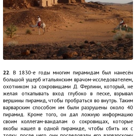
22
. В 1830-е годы многим пирамидам был нанесён
большой ущерб итальянским врачом-исследователем,
охотником за сокровищами Д. Ферлини, который, не
желая откапывать вход глубоко в песке, взрывал
вершины пирамид, чтобы пробраться во внутрь. Таким
варварским способом им были разрушены около 40
пирамид. Кроме того, он дал ложную информацию
своим коллегам-вандалам о сокровищах, которые
якобы нашел в одной пирамиде, чтобы сбить их с
толку, после чего они последовали его варварскому