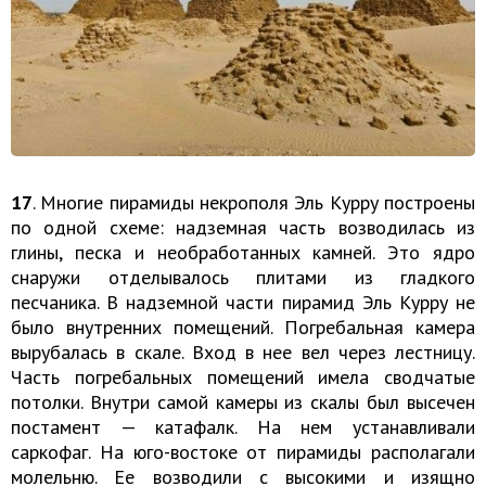
17
. Многие пирамиды некрополя Эль Курру построены
по одной схеме: надземная часть возводилась из
глины, песка и необработанных камней. Это ядро
снаружи отделывалось плитами из гладкого
песчаника. В надземной части пирамид Эль Курру не
было внутренних помещений. Погребальная камера
вырубалась в скале. Вход в нее вел через лестницу.
Часть погребальных помещений имела сводчатые
потолки. Внутри самой камеры из скалы был высечен
постамент — катафалк. На нем устанавливали
саркофаг. На юго-востоке от пирамиды располагали
молельню. Ее возводили с высокими и изящно