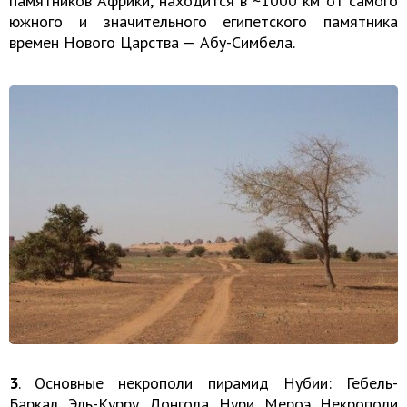
памятников Африки, находится в ~1000 км от самого
южного и значительного египетского памятника
времен Нового Царства — Абу-Симбела.
3
. Основные некрополи пирамид Нубии: Гебель-
Баркал, Эль-Курру, Донгола, Нури, Мероэ. Некрополи