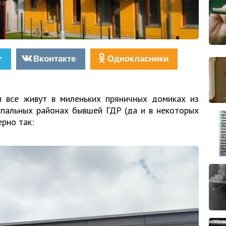
r
Вконтакте
Однокласники
и все живут в миленьких пряничных домиках из
 спальных районах бывшей ГДР (да и в некоторых
рно так: