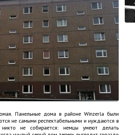
омая. Панельные дома в районе Winzerla были
аются не самыми респектабельными и нуждаются в
, никто не собирается: немцы умеют делать
когда унылый серый дом теперь выглядит гораздо