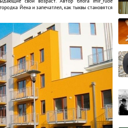
ыдающие свой возраст. Автор блога imir_rude
городка Йена и запечатлел, как тыквы становятся