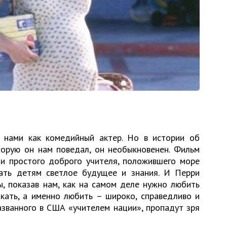
нами как комедийный актер. Но в истории об
торую он нам поведал, он необыкновенен. Фильм
ни простого доброго учителя, положившего море
ать детям светлое будущее и знания. И Перри
ы, показав нам, как на самом деле нужно любить
акать, а именно любить – широко, справедливо и
названного в США «учителем нации», пропадут зря