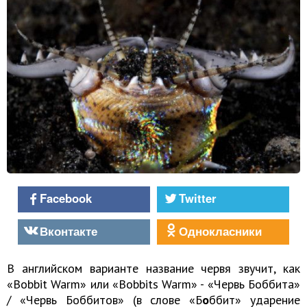
Facebook
Twitter
Вконтакте
Однокласники
В английском варианте название червя звучит, как
«Bobbit Warm» или «Bobbits Warm» - «Червь Боббита»
/ «Червь Боббитов» (в слове «Б
о
ббит» ударение