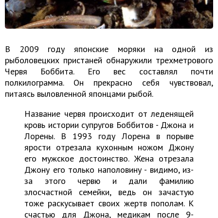
В 2009 году японские моряки на одной из
рыболовецких пристаней обнаружили трехметрового
Червя Боббита. Его вес составлял почти
полкилограмма. Он прекрасно себя чувствовал,
питаясь выловленной японцами рыбой.
Название червя происходит от леденящей
кровь истории супругов Боббитов - Джона и
Лорены. В 1993 году Лорена в порыве
ярости отрезала кухонным ножом Джону
его мужское достоинство. Жена отрезала
Джону его только наполовину - видимо, из-
за этого червю и дали фамилию
злосчастной семейки, ведь он зачастую
тоже раскусывает своих жертв пополам. К
счастью для Джона, медикам после 9-