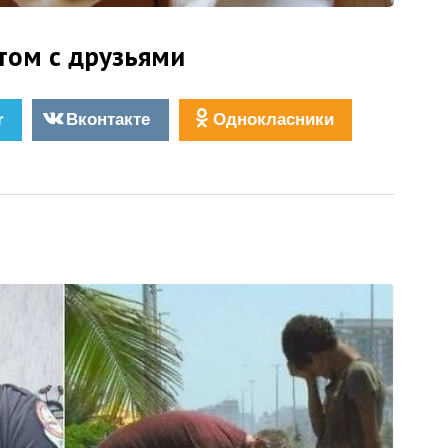
том с друзьями
r
Вконтакте
Однокласники