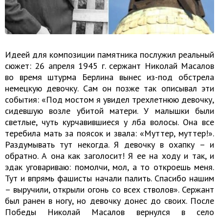
Идеей для композиции памятника послужил реальный
сюжет: 26 апреля 1945 г. сержант Николай Масалов
во время штурма Берлина вынес из-под обстрела
немецкую девочку. Сам он позже так описывал эти
события: «Под мостом я увидел трехлетнюю девочку,
сидевшую возле убитой матери. У малышки были
светлые, чуть курчавившиеся у лба волосы. Она все
теребила мать за поясок и звала: «Муттер, муттер!».
Раздумывать тут некогда. Я девочку в охапку – и
обратно. А она как заголосит! Я ее на ходу и так, и
эдак уговариваю: помолчи, мол, а то откроешь меня.
Тут и впрямь фашисты начали палить. Спасибо нашим
– выручили, открыли огонь со всех стволов». Сержант
был ранен в ногу, но девочку донес до своих. После
Победы Николай Масалов вернулся в село