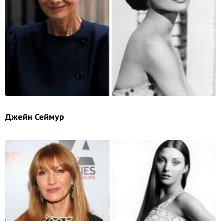
Джейн Сеймур