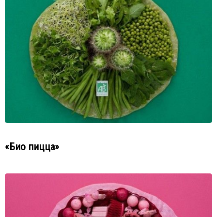
«Био пицца»