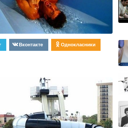
r
Вконтакте
Однокласники