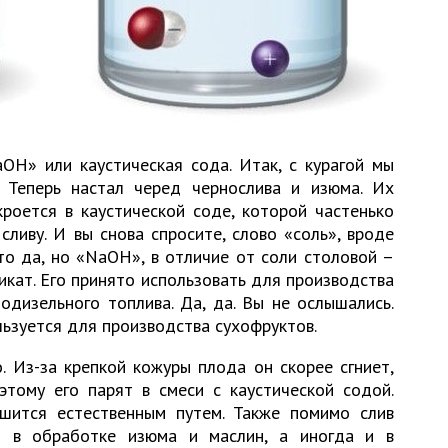
OH» или каустическая сода. Итак, с курагой мы
 Теперь настал черед чернослива и изюма. Их
кроется в каустической соде, которой частенько
ливу. И вы снова спросите, слово «соль», вроде
Это да, но «NaOH», в отличие от соли столовой –
кат. Его принято использовать для производства
дизельного топлива. Да, да. Вы не ослышались.
ользуется для производства сухофруктов.
. Из-за крепкой кожуры плода он скорее сгниет,
этому его парят в смеси с каустической содой.
шится естественным путем. Также помимо слив
 в обработке изюма и маслин, а иногда и в