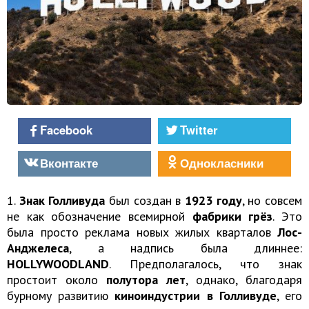
Facebook
Twitter
Вконтакте
Однокласники
1.
Знак Голливуда
был создан в
1923 году
, но совсем
не как обозначение всемирной
фабрики грёз
. Это
была просто реклама новых жилых кварталов
Лос-
Анджелеса
, а надпись была длиннее:
HOLLYWOODLAND
. Предполагалось, что знак
простоит около
полутора лет
, однако, благодаря
бурному развитию
киноиндустрии в Голливуде
, его