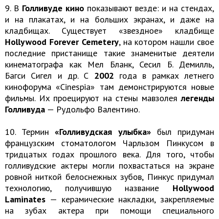
9. В
Голливуде кино
показывают везде: и на стендах,
и на плакатах, и на больших экранах, и даже на
кладбищах. Существует «звездное» кладбище
Hollywood Forever Cemetery
, на котором нашли свое
последние пристанище такие знаменитые деятели
кинематографа как Мел Бланк, Сесил Б. Демилль,
Багси Сигел и др. С
2002
года в рамках летнего
кинофорума «Cinespia» там демонстрируются новые
фильмы. Их проецируют на стены мавзолея
легенды
Голливуда
— Рудольфо Валентино.
10. Термин
«Голливудская улыбка»
был придуман
французским стоматологом Чарльзом Пинкусом в
тридцатых годах прошлого века. Для того, чтобы
голливудские актеры могли похвастаться на экране
ровной ниткой белоснежных зубов, Пинкус придумал
технологию, получившую название
Hollywood
Laminates
— керамические накладки, закрепляемые
на зубах актера при помощи специального