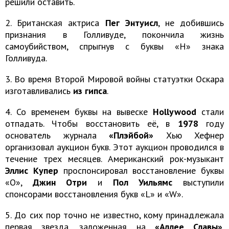
решили оставить.
2. Британская актриса
Пег Энтуисл
, не добившись
признания в Голливуде, покончила жизнь
самоубийством, спрыгнув с буквы «H» знака
Голливуда.
3. Во время Второй Мировой войны статуэтки Оскара
изготавливались
из гипса
.
4. Со временем буквы на вывеске
Hollywood
стали
отпадать. Чтобы восстановить её, в
1978
году
основатель журнала
«Плэйбой»
Хью Хефнер
организовал аукцион букв. Этот аукцион проводился в
течение трех месяцев. Американский рок-музыкант
Эллис Купер
проспонсировал восстановление буквы
«O»,
Джин Отри
и
Пол Уильямс
выступили
спонсорами восстановления букв «L» и «W».
5. До сих пор точно не известно, кому принадлежала
первая звезда, заложенная на
«Аллее Славы»
.