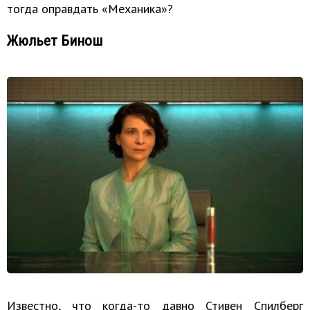
тогда оправдать «Механика»?
Жюльет Бинош
Известно, что когда-то давно Стивен Спилберг