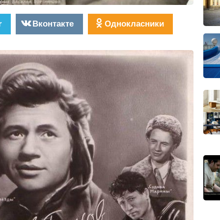
r
Вконтакте
Однокласники