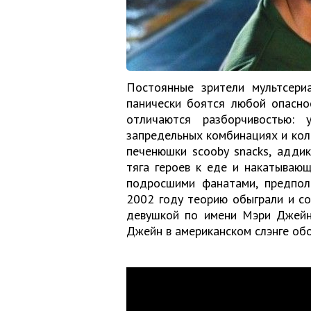
Постоянные зрители мультсериа
панически боятся любой опасно
отличаются разборчивостью: 
запредельных комбинациях и кол
печенюшки scooby snacks, адди
тяга героев к еде и накатываю
подросшими фанатами, предполо
2002 году теорию обыграли и со
девушкой по имени Мэри Джейн 
Джейн в американском слэнге обо