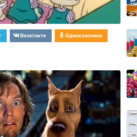
r
Вконтакте
Однокласники