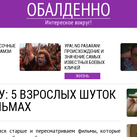
ОБАЛДЕННО
Интересное вокруг!
АСОЧНЫЕ
УРА!, NO PASARAN!:
РАМЗИ
ПРОИСХОЖДЕНИЕ И
ЗНАЧЕНИЕ САМЫХ
ИЗВЕСТНЫХ БОЕВЫХ
КЛИЧЕЙ
ЖИЗНЬ
У: 5 ВЗРОСЛЫХ ШУТОК
ЛЬМАХ
мся старше и пересматриваем фильмы, которые