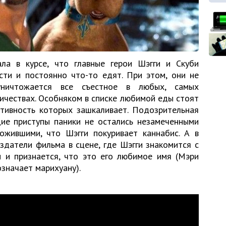
ла в курсе, что главные герои Шэгги и Скуби
сти и постоянно что-то едят. При этом, они не
уничтожается все съестное в любых, самых
ичествах. Особняком в списке любимой еды стоят
ктивность которых зашкаливает. Подозрительная
щие приступы паники не остались незамеченными
жившими, что Шэгги покуривает каннабис. А в
здатели фильма в сцене, где Шэгги знакомится с
и признается, что это его любимое имя (Мэри
значает марихуану).