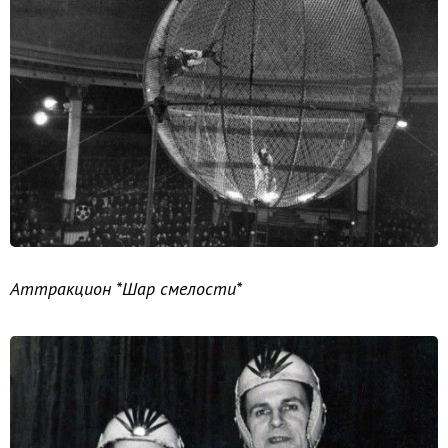
Аттракцион *Шар смелости*