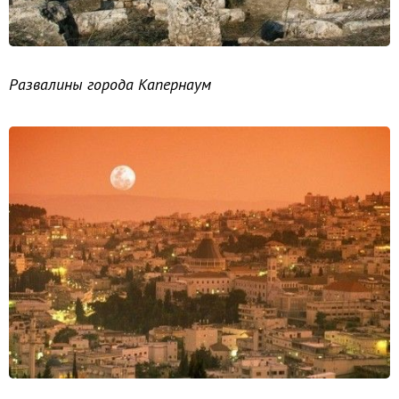
Развалины города Капернаум