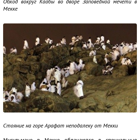
Обход вокруг Каабы во дворе Заповедной мечети в
Мекке
Стояние на горе Арафат неподалеку от Мекки
Мусульмане в Мекке облачаются в специальные