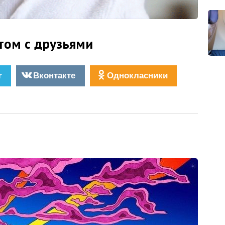
том с друзьями
r
Вконтакте
Однокласники