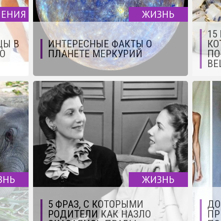
ЧЕНИЯ
ЖИЗНЬ
15
ЦЫ В
ИНТЕРЕСНЫЕ ФАКТЫ О
КО
О
ПЛАНЕТЕ МЕРКУРИЙ
ПО
ВЕ
ЗНЬ
ЖИЗНЬ
5 ФРАЗ, С КОТОРЫМИ
ДО
РОДИТЕЛИ КАК НАЗЛО
ПР