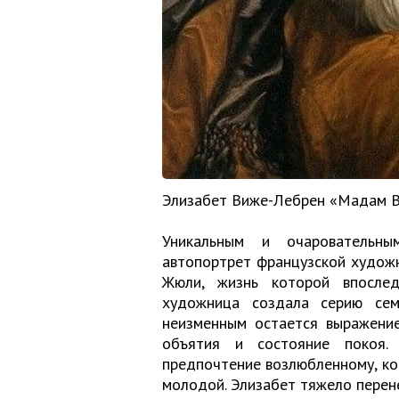
Элизабет Виже-Лебрен «Мадам В
Уникальным и очаровательн
автопортрет французской художн
Жюли, жизнь которой впослед
художница создала серию сем
неизменным остается выражени
объятия и состояние покоя.
предпочтение возлюбленному, ко
молодой. Элизабет тяжело перене