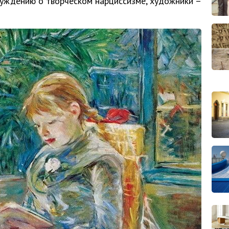
уждению о творческом нарциссизме, художники –