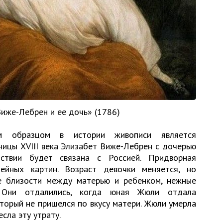
иже-Лебрен и ее дочь» (1786)
ым образцом в истории живописи является
ицы XVIII века Элизабет Виже-Лебрен с дочерью
ствии будет связана с Россией. Придворная
ейных картин. Возраст девочки меняется, но
е близости между матерью и ребенком, нежные
 Они отдалились, когда юная Жюли отдала
торый не пришелся по вкусу матери. Жюли умерла
сла эту утрату.