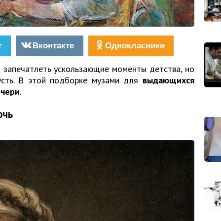
r
Вконтакте
Однокласники
 запечатлеть ускользающие моменты детства, но
усть. В этой подборке музами для
выдающихся
очери
.
очь