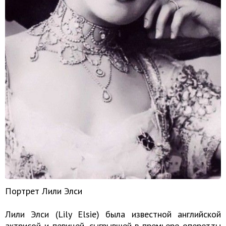
Портрет Лили Элси
Лили Элси (Lily Elsie) была известной английской
актрисой и певицей, сыгрывшей в премьере оперетты