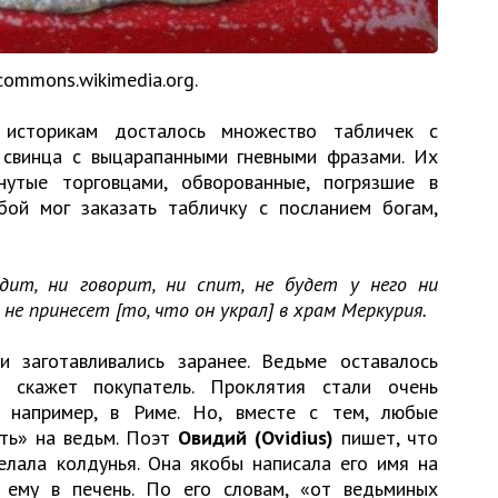
commons.wikimedia.org.
историкам досталось множество табличек с
 свинца с выцарапанными гневными фразами. Их
утые торговцами, обворованные, погрязшие в
бой мог заказать табличку с посланием богам,
адит, ни говорит, ни спит, не будет у него ни
н не принесет [то, что он украл] в храм Меркурия.
 заготавливались заранее. Ведьме оставалось
е скажет покупатель. Проклятия стали очень
 например, в Риме. Но, вместе с тем, любые
ать» на ведьм. Поэт
Овидий (Ovidius)
пишет, что
елала колдунья. Она якобы написала его имя на
 ему в печень. По его словам, «от ведьминых