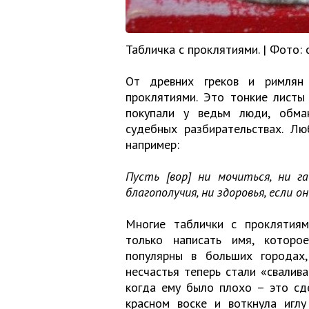
Табличка с проклятиями. | Фото: 
От древних греков и римлян 
проклятиями. Это тонкие листы
покупали у ведьм люди, обман
судебных разбирательствах. Лю
например:
Пусть [вор] ни мочиться, ни г
благополучия, ни здоровья, если о
Многие таблички с проклятиями
только написать имя, которо
популярны в больших городах,
несчастья теперь стали «свалив
когда ему было плохо – это сд
красном воске и воткнула иглу