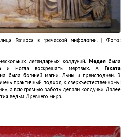
лнца Гелиоса в греческой мифологии. | Фото:
нескольких легендарных колдуний.
Медея
была
оса и могла воскрешать мертвых. А
Геката
она была богиней магии, Луны и преисподней. В
очень практичный подход к сверхъестественному:
ии», а всю грязную работу делали колдуньи. Далее
тия ведьм Древнего мира.